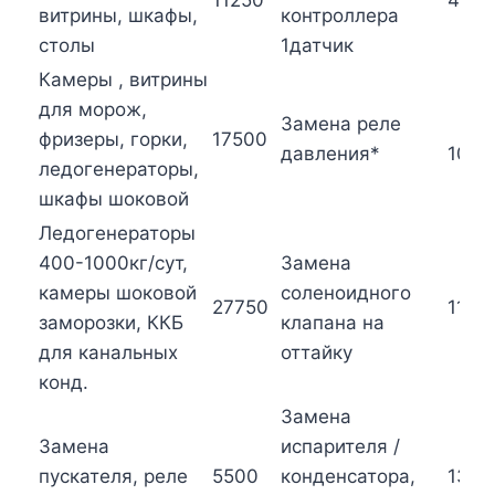
11250
4650
витрины, шкафы,
контроллера
столы
1датчик
Камеры , витрины
для морож,
Замена реле
фризеры, горки,
17500
давления*
1078
ледогенераторы,
шкафы шоковой
Ледогенераторы
400-1000кг/сут,
Замена
камеры шоковой
соленоидного
27750
1127
заморозки, ККБ
клапана на
для канальных
оттайку
конд.
Замена
Замена
испарителя /
пускателя, реле
5500
конденсатора,
1320