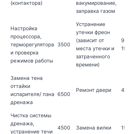
(контактора)
вакумирование,
заправка газом
Устранение
Настройка
утечки фреон
процессора,
(зависит от
9000
терморегулятора
3500
места утечки и
1900
и проверка
затраченного
режимов работы
времени)
Замена тена
оттайки
Ремонт двери
4500
испарителя/ пэна
6500
дренажа
Чистка системы
дренажа,
4500
Замена вилки
1500
устранение течи