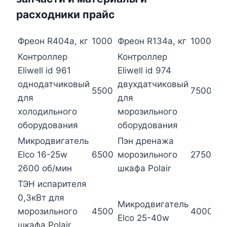
расходники прайс
Фреон R404a, кг
1000
Фреон R134a, кг
1000
Фр
Контроллер
Контроллер
Eliwell id 961
Eliwell id 974
Ми
однодатчиковый
двухдатчиковый
5500
7500
El
для
для
13
холодильного
морозильного
оборудования
оборудования
Микродвигатель
Пэн дренажа
Кн
Elco 16-25w
6500
морозильного
2750
в
2600 об/мин
шкафа Polair
22
ТЭН испарителя
0,3кВт для
Микродвигатель
Ми
морозильного
4500
4000
Elco 25-40w
El
шкафа Polair