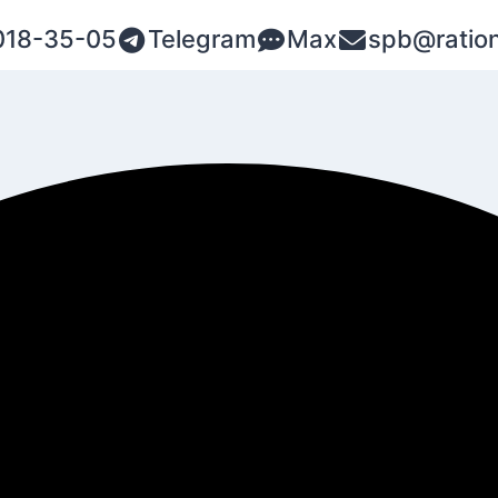
018-35-05
Telegram
Max
spb@ration