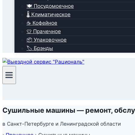
🍽️ Посудомоечное
🌡️ Климатическое
☕ Кофейное
👕 Прачечное
📦 Упаковочное
🏷️ Брэнды
Сушильные машины — ремонт, обслу
в Санкт-Петербурге и Ленинградской области