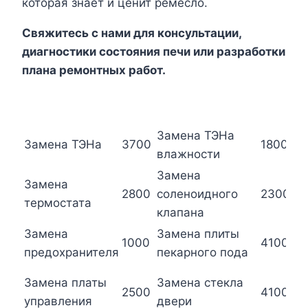
которая знает и ценит ремесло.
Свяжитесь с нами для консультации,
диагностики состояния печи или разработки
плана ремонтных работ.
Замена ТЭНа
З
Замена ТЭНа
3700
1800
влажности
у
Замена
Замена
З
2800
соленоидного
2300
термостата
б
клапана
Замена
Замена плиты
З
1000
4100
предохранителя
пекарного пода
с
З
Замена платы
Замена стекла
2500
4100
о
управления
двери