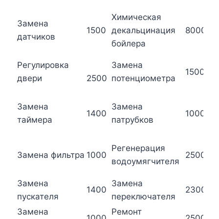
к
Химическая
Замена
З
1500
декальцинация
8000
датчиков
д
бойлера
З
Регулировка
Замена
1500
т
двери
2500
потенциометра
р
З
Замена
Замена
1400
1000
к
таймера
патрубков
м
Р
Регенерация
Замена фильтра
1000
2500
п
водоумягчителя
п
Замена
Замена
З
1400
2300
пускателя
переключателя
д
Замена
Ремонт
1000
2500