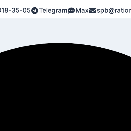
018-35-05
Telegram
Max
spb@ration